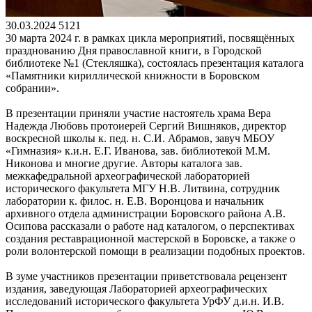
30.03.2024
5121
30 марта 2024 г. в рамках цикла мероприятий, посвящённых
празднованию Дня православной книги, в Городской
библиотеке №1 (Стекляшка), состоялась презентация каталога
«Памятники кириллической книжности в Боровском
собрании».
В презентации приняли участие настоятель храма Вера
Надежда Любовь протоиерей Сергий Вишняков, директор
воскресной школы к. пед. н. С.И. Абрамов, завуч МБОУ
«Гимназия» к.и.н. Е.Г. Иванова, зав. библиотекой М.М.
Никонова и многие другие. Авторы каталога зав.
межкафедральной археографической лабораторией
исторического факультета МГУ Н.В. Литвина, сотрудник
лаборатории к. филос. н. Е.В. Воронцова и начальник
архивного отдела администрации Боровского района А.В.
Осипова рассказали о работе над каталогом, о перспективах
создания реставрационной мастерской в Боровске, а также о
роли волонтерской помощи в реализации подобных проектов.
В зуме участников презентации приветствовала рецензент
издания, заведующая Лабораторией археографических
исследований исторического факультета УрФУ д.и.н. И.В.