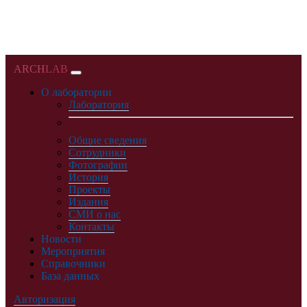
ARCH
LAB
О лаборатории
Лаборатория
Общие сведения
Сотрудники
Фотографии
История
Проекты
Издания
СМИ о нас
Контакты
Новости
Мероприятия
Справочники
База данных
Авторизация