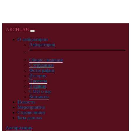
ARCH
LAB
О лаборатории
Лаборатория
Общие сведения
Сотрудники
Фотографии
История
Проекты
Издания
СМИ о нас
Контакты
Новости
Мероприятия
Справочники
База данных
Авторизация