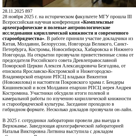
28.11.2025
897
28 ноября 2025 г. на историческом факультете МГУ прошла III
Всероссийская научная конференция
«Комплексные
археографические и полевые антропологические
исследования кириллической книжности и современного
старообрядчества»
. В работе приняли участие докладчики из
Китая, Молдавии, Белоруссии, Новгорода Великого, Санкт-
Петербурга, Костромы, Новосибирска, Хабаровска и Нижнего
Новгорода. На открытии прозвучали приветственные слова от
председателя Российского совета Древлеправославной
Поморской Церкви Алексея Александровича Безгодова, от
епископа Ярославско-Костромской и Нижегородско-
Владимирской епархии РПСЦ владыки Викентия
(Новожилова) и настоятеля Покровского храма г. Бендеры
Кишиневской и всея Молдавии епархии РПСЦ иерея Андрея
Костромина. Участники обсудили итоги полевой и
камеральной работы по изучению кириллической книжности
и старообрядческой культуры. Заседание проходило в
гибридном формате. Несколько докладов прозвучали он-лайн.
В 2025 г. сотрудники лаборатории провели два выезда в
Верхокамье. Заведующая археографической лабораторией
Наталья Викторовна Литвина выступила с докладом