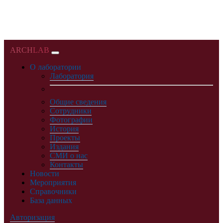
ARCH
LAB
О лаборатории
Лаборатория
Общие сведения
Сотрудники
Фотографии
История
Проекты
Издания
СМИ о нас
Контакты
Новости
Мероприятия
Справочники
База данных
Авторизация