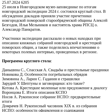
25.07.2024
6205
25 июля в Новгородском музее-заповеднике по итогам
новгородской экспедиции 2024 г. состоялся круглый стол. В
обсуждении докладов приняли участие причетники
новгородской поморской старообрядческой общины Алексей
Безгодов, Илья Мельников и настоятель храма РПСЦ о.
Александр Панкратов.
Участники экспедиции рассказали о новых находках при
описании книжных собраний новгородской и крестецкой
поморских общин, а также поделились впечатлениями о
некоторых полевых интервью, проведенных в регионе.
Программа круглого стола
:
Даньшина С., Спасская А. Свадьбы и престольные праздники
Новикова Д. Особенности погребальных обрядов
Зимовина А., Ларин С. Гадания и страшилки
Зарудий У. Шептуны и заговорщики: кто такие?
Котова А. Крестецкие моленные или предложение к диалогу
Воронцова Е. Итоги описания КСПО
Носов А. Рукописное собрание НСПО: предварительные
итоги
Домрачев Н. Рукописный часовник XIX в. из собрания
НСПО: особенности оформления и содержания