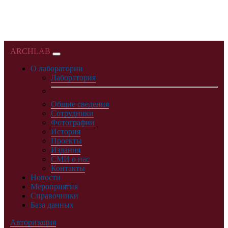
ARCH
LAB
О лаборатории
Лаборатория
Общие сведения
Сотрудники
Фотографии
История
Проекты
Издания
СМИ о нас
Контакты
Новости
Мероприятия
Справочники
База данных
Авторизация