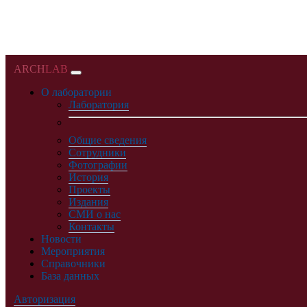
ARCH
LAB
О лаборатории
Лаборатория
Общие сведения
Сотрудники
Фотографии
История
Проекты
Издания
СМИ о нас
Контакты
Новости
Мероприятия
Справочники
База данных
Авторизация