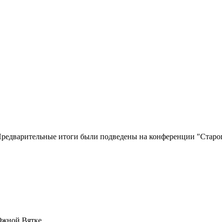
 Предварительные итоги были подведены на конференции "Староп
 Южной Вятке