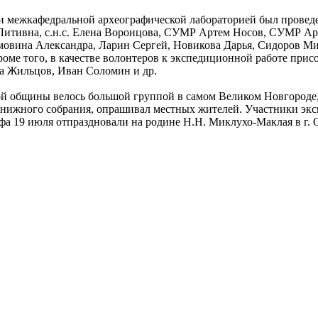
ти межкафедральной археографической лабораторией был провед
я Литивна, с.н.с. Елена Воронцова, СУМР Артем Носов, СУМР А
имовина Александра, Ларин Сергей, Новикова Дарья, Сидоров М
оме того, в качестве волонтеров к экспедиционной работе при
ма Жильцов, Иван Соломин и др.
й общины велось большой группой в самом Великом Новгороде,
 книжного собрания, опрашивал местных жителей. Участники эк
афа 19 июля отпраздновали на родине Н.Н. Миклухо-Маклая в г.