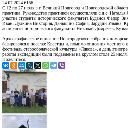
24.07.2024
6156
С 12 по 27 июля в г. Великий Новгород и Новгородской облас
практика. Руководство практикой осуществляли с.н.с. Наталь
участие студенты исторического факультета Буданов Федор, З
Иван, Дудкина Виктория, Даньшина София, Зарудий Ульяна. Кр
аспиранты исторического факультета Николай Домрачев, Кузь
Археографическое описание Новгородского собрания поморско
базировался в поселке Крестцы и, помимо описания местного
фестиваль старообрядческой культуры «Лякова», а день этногр
работы экспедиции были подведены на круглом столе 25 июля.
Поделиться: