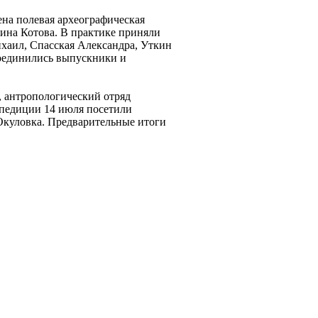
ена полевая археографическая
рина Котова. В практике приняли
ихаил, Спасская Александра, Уткин
соединились выпускники и
 антропологический отряд
спедиции 14 июля посетили
 Окуловка. Предварительные итоги