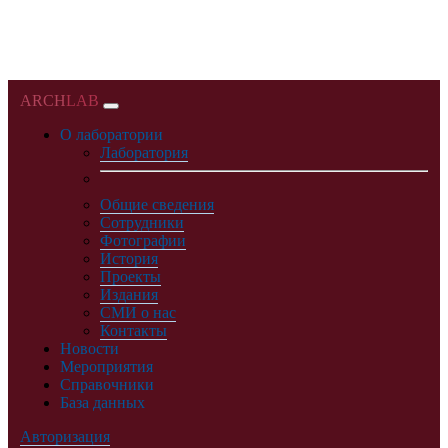
ARCH
LAB
О лаборатории
Лаборатория
Общие сведения
Сотрудники
Фотографии
История
Проекты
Издания
СМИ о нас
Контакты
Новости
Мероприятия
Справочники
База данных
Авторизация