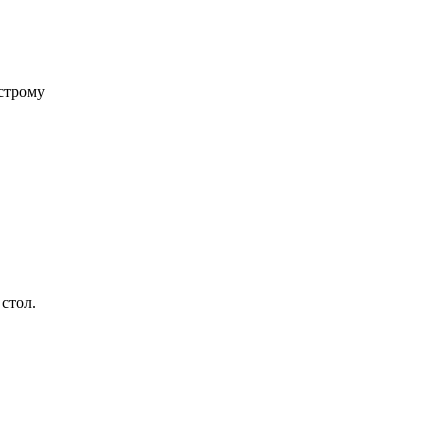
строму
стол.