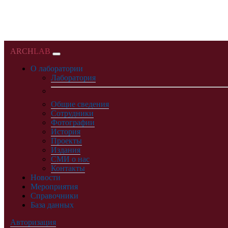
ARCH
LAB
О лаборатории
Лаборатория
Общие сведения
Сотрудники
Фотографии
История
Проекты
Издания
СМИ о нас
Контакты
Новости
Мероприятия
Справочники
База данных
Авторизация